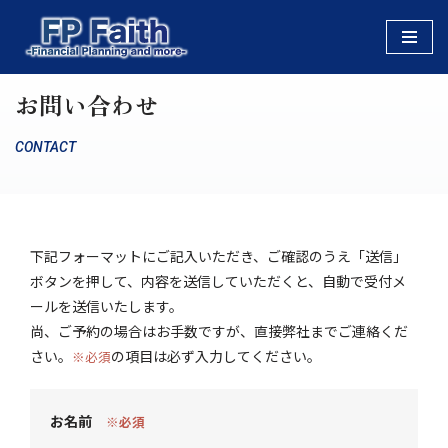
コ
ン
お問い合わせ
テ
ン
CONTACT
ツ
へ
ス
キ
ッ
下記フォーマットにご記入いただき、ご確認のうえ「送信」
プ
ボタンを押して、内容を送信していただくと、自動で受付メ
ールを送信いたします。
尚、ご予約の場合はお手数ですが、直接弊社までご連絡くだ
さい。
の項目は必ず入力してください。
※必須
お名前
※必須